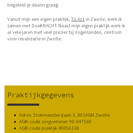
begeleid je daarin graag.
Vanuit mijn een eigen praktijk;
To Act
in Zwolle, werk ik
samen met DoeKRACHT. Naast mijn eigen praktijk werk ik
al vele jaren met veel plezier bij Vogellanden, centrum
voor revalidatie in Zwolle.
Praktijkgegevens
Adres: Stokmeesterslaan 3, 8014GM Zwolle
AGB-code zorgverlener 90-047560
AGB-code praktijk 90056138