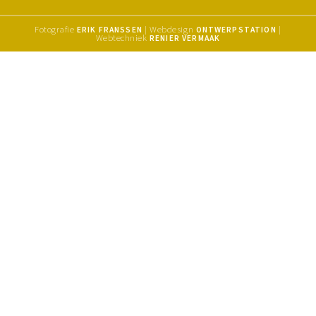
Fotografie
| Webdesign
|
ERIK FRANSSEN
ONTWERPSTATION
Webtechniek
RENIER VERMAAK