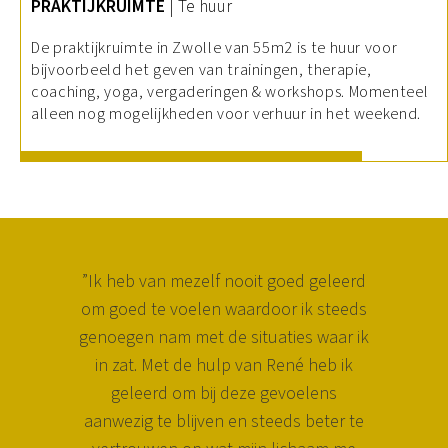
PRAKTIJKRUIMTE
| Te huur
De praktijkruimte in Zwolle van 55m2 is te huur voor
bijvoorbeeld het geven van trainingen, therapie,
coaching, yoga, vergaderingen & workshops. Momenteel
alleen nog mogelijkheden voor verhuur in het weekend.
”Ik heb van mezelf nooit goed geleerd
om goed te voelen waardoor ik steeds
genoegen nam met de situaties waar ik
in zat. Met de hulp van René heb ik
geleerd om bij deze gevoelens
aanwezig te blijven en steeds beter te